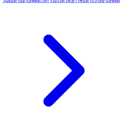
วันต่อต้านยาเสพติดโลก รณรงค์ให้เยาวชนห่างไกลยาเสพติด