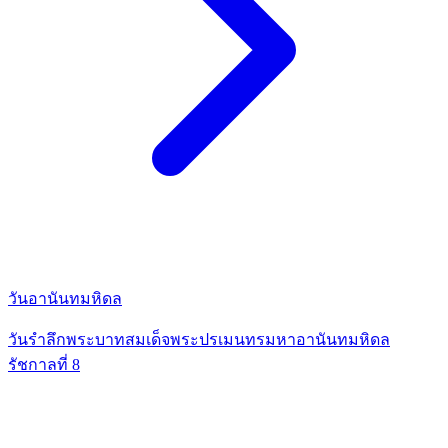
วันอานันทมหิดล
วันรำลึกพระบาทสมเด็จพระปรเมนทรมหาอานันทมหิดล
รัชกาลที่ 8