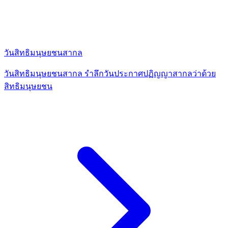
วันสิทธิมนุษยชนสากล
วันสิทธิมนุษยชนสากล รำลึกวันประกาศปฏิญญาสากลว่าด้วย
สิทธิมนุษยชน